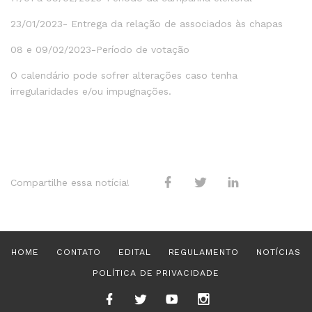
23/01/2023- Entrega da relação de associados às chapas
08 e 09/02/2023-Período de votação
O calendário pode sofrer alterações caso tenha
irregularidades e/ou impugnações.
Compartilhe essa notícia!
HOME
CONTATO
EDITAL
REGULAMENTO
NOTÍCIAS
POLÍTICA DE PRIVACIDADE